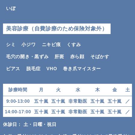
いぼ
美容診療（自費診療のため保険対象外）
シミ
小ジワ
ニキビ痕
くすみ
毛穴の開き・黒ずみ
肝斑
赤ら顔
そばかす
ピアス
脱毛症
VHO
巻き爪マイスター
診療時間
月
火
水
木
金
土
9:00-13:00
五十嵐
五十嵐
非常勤医
五十嵐
五十嵐
／
14:00-17:00
五十嵐
五十嵐
非常勤医
五十嵐
五十嵐
／
休診日： 土・日曜・祝日